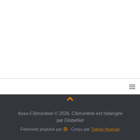
Asso-Clémentine © 2026. Clémentine est hébergée
par GlobeNet
Fièrement propulsé par
- Conçu par
Thème Hueman