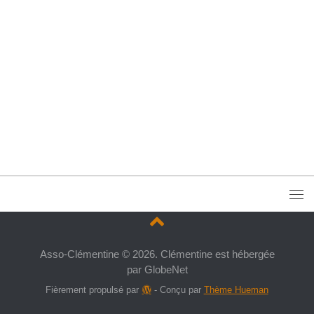
Asso-Clémentine © 2026. Clémentine est hébergée
par GlobeNet
Fièrement propulsé par
- Conçu par
Thème Hueman