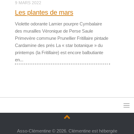
9 MARS 2022
Les plantes de mars
Violette odorante Lamier pourpre Cymbalaire
des murailles Véronique de Perse Saule
Primevère commune Prunellier Fritillaire pintade
Cardamine des prés La « star botanique » du
printemps (la Fritillaire) est encore balbutiante
en...
Asso-Clémentine © 2026. Clémentine est hébergée