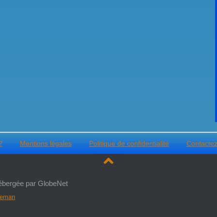
?
Mentions légales
Politique de confidentialité
Contacte
ébergée par GlobeNet
ueman