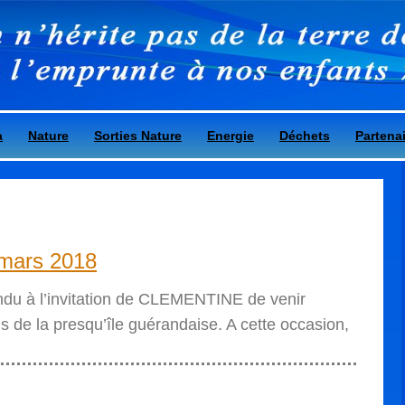
a
Nature
Sorties Nature
Energie
Déchets
Partena
8 mars 2018
ndu à l’invitation de CLEMENTINE de venir
s de la presqu’île guérandaise. A cette occasion,