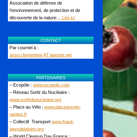
Association de défense de
l’environnement, de protection et de
découverte de la nature…
Lire ici
CONTACT
Par courriel à :
asso.clementine AT laposte.net
PARTENAIRES
– Ecopôle :
www.ecopole.com
– Réseau Sortir du Nucléaire :
www.sortirdunucleaire.org
– Place au Vélo :
www.placeauvelo-
nantes.fr
– Collectif Transport
www.fnaut-
paysdelaloire.org
– World Cleanup Day France :