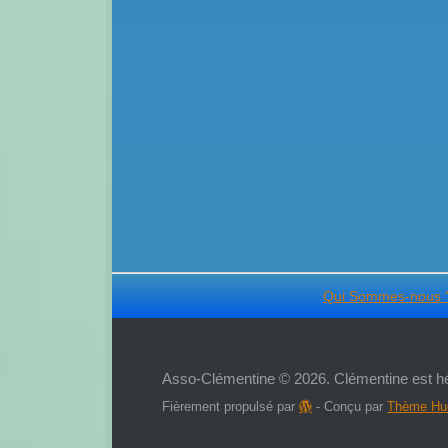
Qui Sommes-nous 
Asso-Clémentine © 2026. Clémentine est h
Fièrement propulsé par
- Conçu par
Thème H