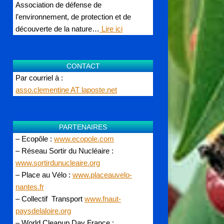
Association de défense de
l’environnement, de protection et de
découverte de la nature…
Lire ici
CONTACT
Par courriel à :
asso.clementine AT laposte.net
PARTENAIRES
– Ecopôle :
www.ecopole.com
– Réseau Sortir du Nucléaire :
www.sortirdunucleaire.org
– Place au Vélo :
www.placeauvelo-
nantes.fr
– Collectif Transport
www.fnaut-
paysdelaloire.org
– World Cleanup Day France :