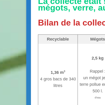
La collecte était 
mégots, verre, a
Bilan de la collec
Recyclable
Mégots
2,5 kg
Rappel 
3
1,36 m
un mégot je
4 gros bacs de 340
terre pollue e
litres
500 l.
d’eau