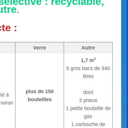
sélective :
recyclable,
utre
.
te :
Verre
Autre
3
1,7 m
5 gros bacs de 340
litres
:
plus de 150
dont
té à
bouteilles
2 pneus
nviron
1 petite bouteille de
gaz
1 cartouche de