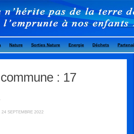
a
Nature
Sorties Nature
Energie
Déchets
Partena
a commune : 17
2
R
24 SEPTEMBRE 2022